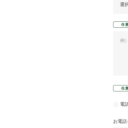
任
任
電
お電話