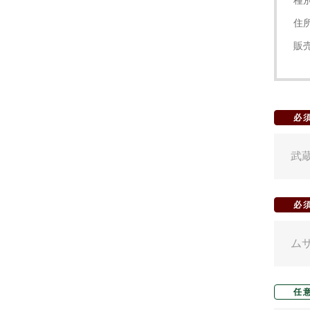
種
住
販
必
必
任