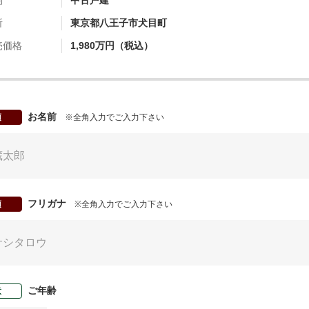
別
中古戸建
所
東京都八王子市犬目町
売価格
1,980万円（税込）
お名前
須
※全角入力でご入力下さい
フリガナ
須
※全角入力でご入力下さい
ご年齢
意