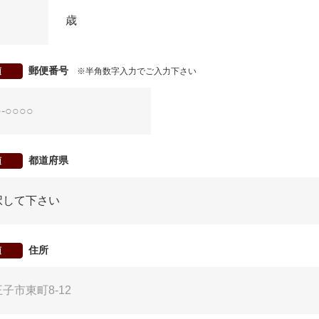
歳
郵便番号
須
※半角数字入力でご入力下さい
都道府県
須
住所
須