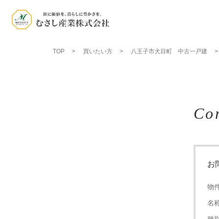
TOP
買いたい方
八王子市犬目町 中古一戸建
Co
お
物
名