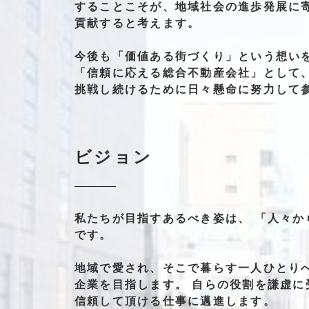
する
ことこそが、
地域社会の
進歩発展に
貢献すると
考えます。
今後も
「価値ある街づくり」
という想い
「信頼に応える総合不動産会社」
として
挑戦し続ける
ために
日々懸命に
努力して
ビジョン
私たちが
目指す
あるべき
姿は、
「人々か
です。
地域で
愛され、
そこで
暮らす
一人ひとり
企業を
目指します。
自らの
役割を
謙虚に
信頼して
頂ける
仕事に
邁進
します。