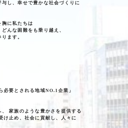
寄与し、
幸せで
豊かな
社会づくりに
を
胸に私たちは
、
どんな困難をも
乗り越え、
参ります。
ら必要とされる地域NO.1企業」
へ、
家族の
ような
豊かさを
提供する
受け止め、
社会に
貢献し、
人々に