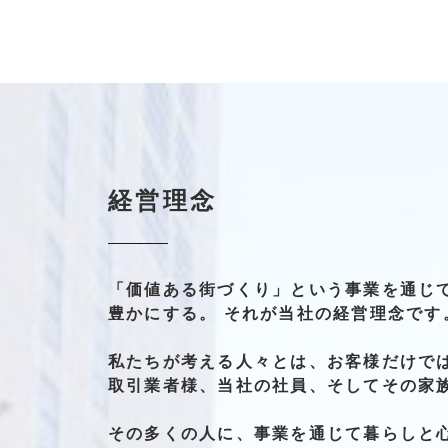
経営理念
「価値ある街づくり」
という事業を
通じ
豊かにする。
それが
当社の
経営理念です
私たちが
考える
人々とは、
お客様
だけ
で
取引業者様、
当社の社員、
そして
その
家
その多くの人に、
事業を通じて
暮らしと