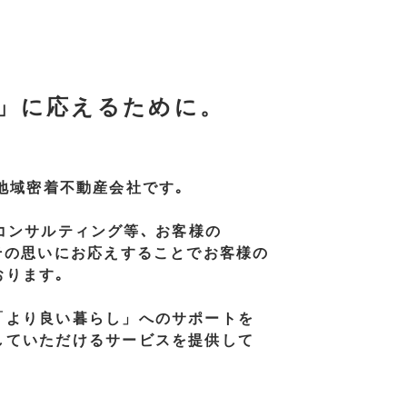
」に
応えるために。
地域密着不動産会社です｡
コンサルティング等､
お客様の
その思いに
お応えすることで
お客様の
おります｡
「より良い
暮らし」
への
サポートを
していただける
サービスを
提供して