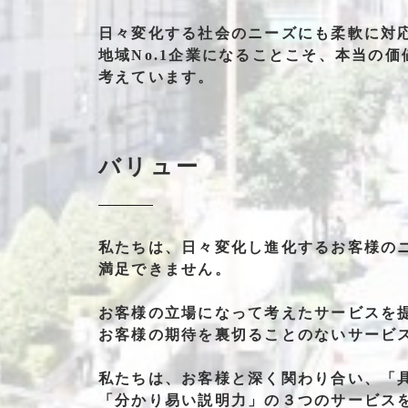
日々
変化する
社会の
ニーズにも
柔軟に
対
地域No.1企業
になることこそ、
本当の
価
考えて
います。
バリュー
私たちは、
日々変化し
進化する
お客様の
満足できません。
お客様の
立場になって
考えた
サービスを
お客様の
期待を
裏切る
ことの
ない
サービ
私たちは、
お客様と
深く関わり合い、
「
「分かり易い説明力」
の
３つの
サービス