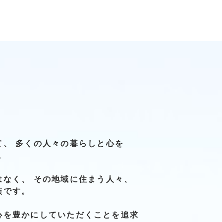
て、
多くの人々の
暮らしと
心を
。
はなく、
その地域に
住まう人々、
族です。
心を豊かに
していただくことを
追求