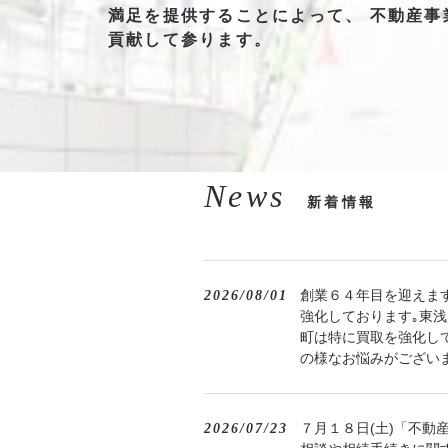
満足を
提供する
ことによって、
不動産事
貢献して
参ります。
News
新着情報
創業６４年目を迎えま
2026/08/01
強化しております｡東
町は特に買取を強化し
の様なお悩みがござい
７月１８日(土)「不
2026/07/23