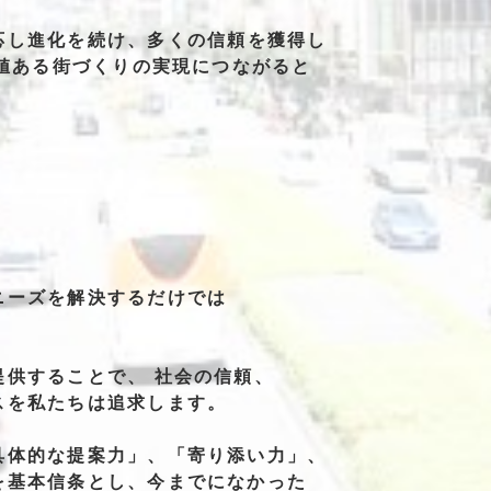
応し
進化を
続け、
多くの
信頼を
獲得し
値
ある
街づくりの
実現に
つながると
ニーズを
解決する
だけでは
提供することで、
社会の信頼、
スを
私たちは
追求します。
具体的な提案力」、
「寄り添い力」、
を
基本信条とし、
今までに
なかった