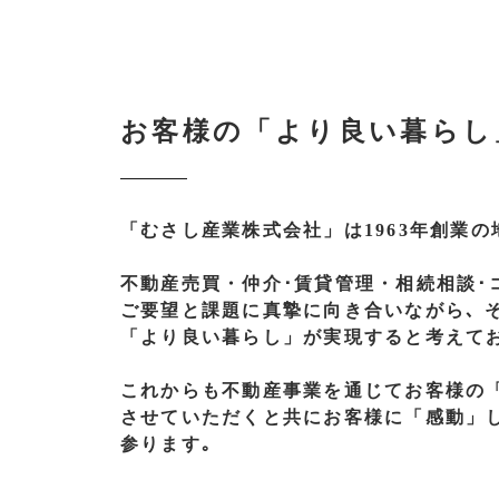
お客様の「より良い暮らし
「むさし産業株式会社」
は1963年創業の
不動産売買・
仲介･賃貸管理・
相続相談･
ご要望と
課題に
真摯に
向き合いながら､
「より良い暮らし」
が
実現すると
考えて
これからも不動産事業を通じてお客様の
させて
いただくと
共に
お客様に
「感動」
参ります｡