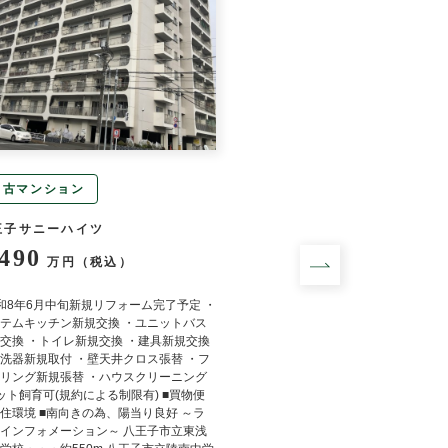
中古マンション
中古マンション
王子サニーハイツ
プレミスト高尾サクラ
,490
5,998
万円（税込）
万円（税込
和8年6月中旬新規リフォーム完了予定 ・
■令和8年4月新規リフォー
テムキッチン新規交換 ・ユニットバス
ロス張替 ・フロアタイル張
交換 ・トイレ新規交換 ・建具新規交換
交換 ・給湯器新規交換 ・
洗器新規取付 ・壁天井クロス張替 ・フ
グ ■最上階の為、上階住戸な
リング新規張替 ・ハウスクリーニング
南東向きの為、陽当り良好 
ット飼育可(規約による制限有) ■買物便
内にイーアス高尾がございま
住環境 ■南向きの為、陽当り良好 ～ラ
にスロップシンク付
インフォメーション～ 八王子市立東浅