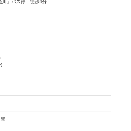
花川」バス停 徒歩4分
)
)
」駅