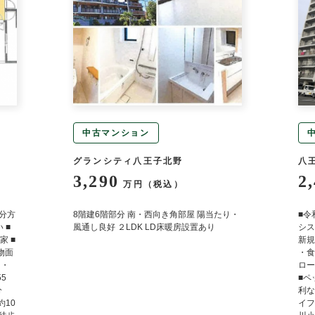
中古マンション
グランシティ八王子北野
八
3,290
2
万円（税込）
弐分方
8階建6階部分 南・西向き角部屋 陽当たり・
■令
 ■
風通し良好 ２LDK LD床暖房設置あり
シス
 ■
新規
建物面
・食
 ・
ロー
5
■ペ
分
利な
約10
イフ