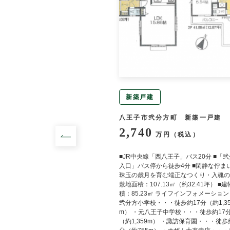
新築戸建
町 中古一戸建
八王子市弐分方町 新築一戸建
2,740
円（税込）
万円（税込）
じろ台」駅 徒歩16分 ≪設
■JR中央線「西八王子」バス20分 ■「
≫ システムキッチン,カウン
入口」バス停から徒歩4分 ■閑静な佇まい
イレ２箇所,温水洗浄便座,シ
珠玉の歳月を育む端正なつくり・入魂の家
サー,庭,５年以内に内装リフ
敷地面積：107.13㎡（約32.41坪） ■
積：85.23㎡ ライフインフォメーション
弐分方小学校・・・徒歩約17分（約1,35
m） ・元八王子中学校・・・徒歩約17
（約1,359m） ・諏訪保育園・・・徒歩