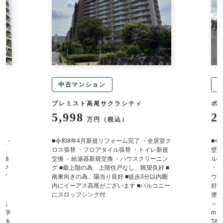
ション
中古マンション
高尾サクラシティ
ポレスター高尾
2,980
万円（税込）
万円（税込）
新規リフォーム完了 ・全居室ク
■令和8年7月新規リフォーム完了予定 
ロアタイル張替 ・トイレ新規
壁・天井クロス張替 ・水回りＣＦ張替
新規交換 ・ハウスクリーニン
ルトインコンロ新規交換 ・トイレ新規
為、上階住戸なし、眺望良好 ■
・給湯器新規交換 ・エアコン内部洗浄
陽当り良好 ■徒歩3分以内圏
ウスクリーニング ■南西向きの為、陽
尾がございます ■バルコニー
好 ■ペット飼育可(規約による制限有) 
ンク付
便利な住環境 ～ライフインフォメーシ
～ ・八王子市立東浅川小学校・・・約1,
m ・八王子市立陵南中学校・・・約300
TAIRAYA・・・約350m ・コーナンPR