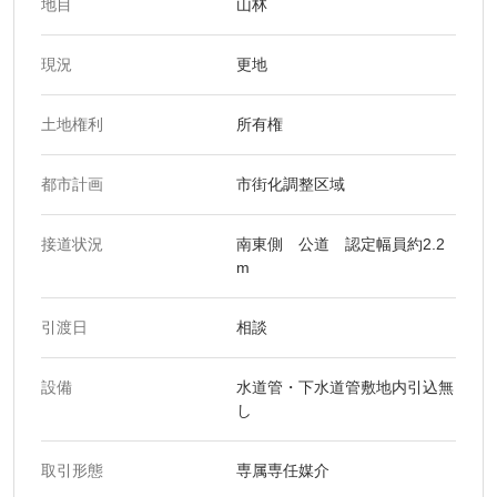
地目
山林
現況
更地
土地権利
所有権
都市計画
市街化調整区域
接道状況
南東側 公道 認定幅員約2.2
m
引渡日
相談
設備
水道管・下水道管敷地内引込無
し
取引形態
専属専任媒介