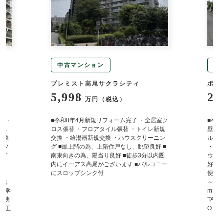
中古マンション
プレミスト高尾サクラシティ
ポ
5,998
2
万円（税込）
定 ・
■令和8年4月新規リフォーム完了 ・全居室ク
■令
バス
ロス張替 ・フロアタイル張替 ・トイレ新規
壁・
交換
交換 ・給湯器新規交換 ・ハウスクリーニン
ルト
・フ
グ ■最上階の為、上階住戸なし、眺望良好 ■
・給
ング
南東向きの為、陽当り良好 ■徒歩3分以内圏
ウス
物便
内にイーアス高尾がございます ■バルコニー
好 
～ラ
にスロップシンク付
便利
東浅
～ 
南中学
m 
子狭
TA
ー八王
O・