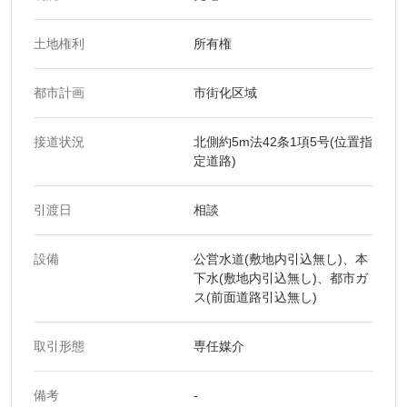
土地権利
所有権
都市計画
市街化区域
接道状況
北側約5m法42条1項5号(位置指
定道路)
引渡日
相談
設備
公営水道(敷地内引込無し)、本
下水(敷地内引込無し)、都市ガ
ス(前面道路引込無し)
取引形態
専任媒介
備考
-