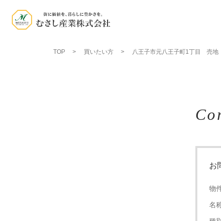
TOP
買いたい方
八王子市元八王子町1丁目 売地
Co
お
物
名