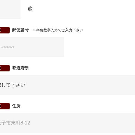
歳
郵便番号
須
※半角数字入力でご入力下さい
都道府県
須
住所
須