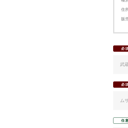
種
住
販
必
必
任