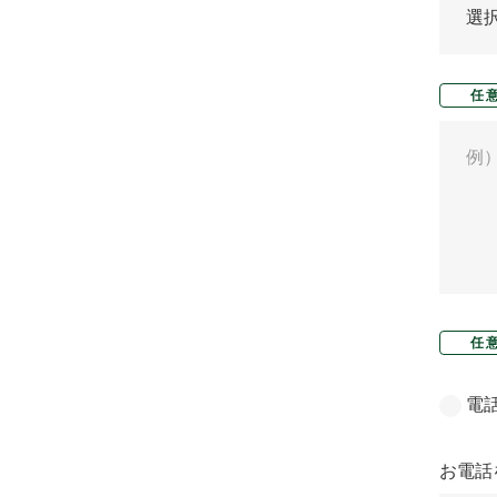
任
任
電
お電話