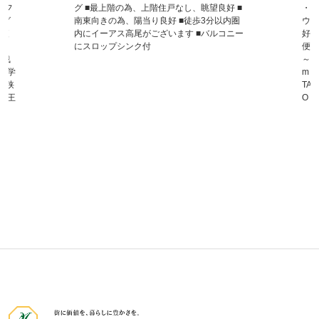
・フ
グ ■最上階の為、上階住戸なし、眺望良好 ■
・給
ング
南東向きの為、陽当り良好 ■徒歩3分以内圏
ウス
物便
内にイーアス高尾がございます ■バルコニー
好 
～ラ
にスロップシンク付
便利
東浅
～ 
南中学
m 
子狭
TA
ー八王
O・