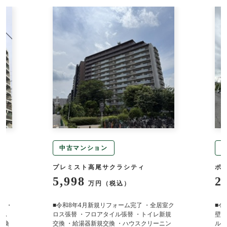
中古マンション
プレミスト高尾サクラシティ
ポ
5,998
2
万円（税込）
定 ・
■令和8年4月新規リフォーム完了 ・全居室ク
■令
バス
ロス張替 ・フロアタイル張替 ・トイレ新規
壁・
交換
交換 ・給湯器新規交換 ・ハウスクリーニン
ルト