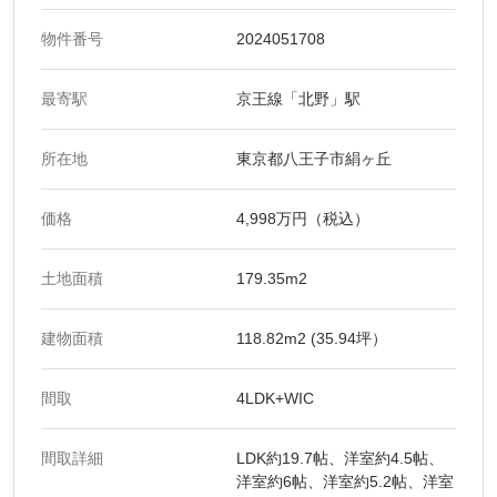
物件番号
2024051708
最寄駅
京王線「北野」駅
所在地
東京都八王子市絹ヶ丘
価格
4,998万円（税込）
土地面積
179.35m2
建物面積
118.82m2 (35.94坪）
間取
4LDK+WIC
間取詳細
LDK約19.7帖、洋室約4.5帖、
洋室約6帖、洋室約5.2帖、洋室