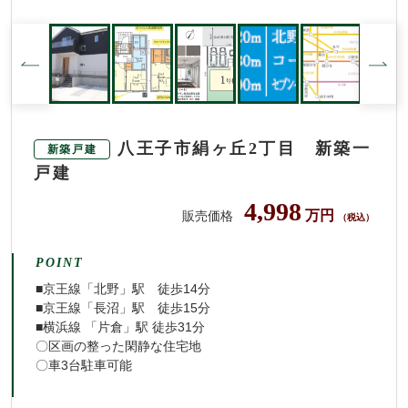
八王子市絹ヶ丘2丁目 新築一
新築戸建
戸建
4,998
万円
販売価格
（税込）
POINT
■京王線「北野」駅 徒歩14分
■京王線「長沼」駅 徒歩15分
■横浜線 「片倉」駅 徒歩31分
〇区画の整った閑静な住宅地
〇車3台駐車可能