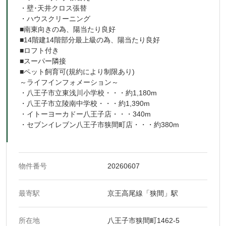
・壁･天井クロス張替
・ハウスクリーニング
■南東向きの為、陽当たり良好
■14階建14階部分最上級の為、陽当たり良好
■ロフト付き
■スーパー隣接
■ペット飼育可(規約により制限あり)
～ライフインフォメーション～
・八王子市立東浅川小学校・・・約1,180m
・八王子市立陵南中学校・・・約1,390m
・イトーヨーカドー八王子店・・・340m
物件番号
20260607
最寄駅
京王高尾線「狭間」駅
所在地
八王子市狭間町1462-5