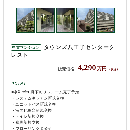
タウンズ八王子センターク
中古マンション
レスト
4,290
万円
販売価格
（税込）
POINT
■令和8年6月下旬リフォーム完了予定
・システムキッチン新規交換
・ユニットバス新規交換
・洗面化粧台新規交換
・トイレ新規交換
・建具新規交換
・フローリング張替え