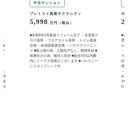
中古マンション
プレミスト高尾サクラシティ
ポ
5,998
2
万円（税込）
定 ・
■令和8年4月新規リフォーム完了 ・全居室ク
■令
バス
ロス張替 ・フロアタイル張替 ・トイレ新規
壁・
交換
交換 ・給湯器新規交換 ・ハウスクリーニン
ルト
・フ
グ ■最上階の為、上階住戸なし、眺望良好 ■
・給
ング
南東向きの為、陽当り良好 ■徒歩3分以内圏
ウス
物便
内にイーアス高尾がございます ■バルコニー
好 
～ラ
にスロップシンク付
便利
東浅
～ 
南中学
m 
子狭
TA
ー八王
O・