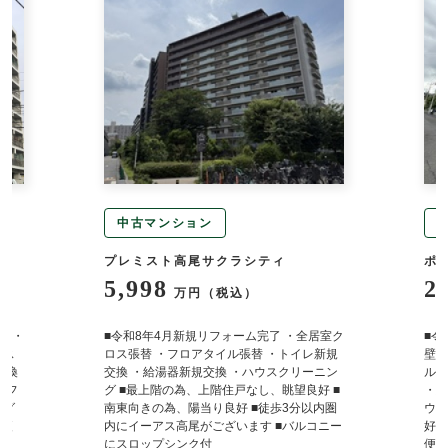
中古マンション
中
プレミスト高尾サクラシティ
ポレ
5,998
2,9
万円（税込）
・
■令和8年4月新規リフォーム完了 ・全居室ク
■令和
ロス張替 ・フロアタイル張替 ・トイレ新規
壁・天
換
交換 ・給湯器新規交換 ・ハウスクリーニン
ルトイ
フ
グ ■最上階の為、上階住戸なし、眺望良好 ■
・給湯
南東向きの為、陽当り良好 ■徒歩3分以内圏
ウスク
内にイーアス高尾がございます ■バルコニー
好 ■
にスロップシンク付
便利な