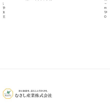
～ ・
学
m ・
狭
TAIR
王
O・・・