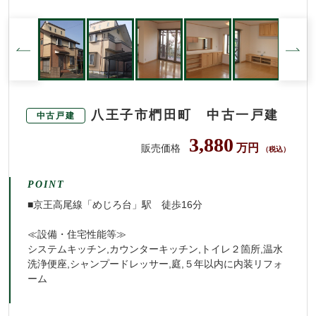
八王子市椚田町 中古一戸建
中古戸建
3,880
万円
販売価格
（税込）
POINT
■京王高尾線「めじろ台」駅 徒歩16分
≪設備・住宅性能等≫
システムキッチン,カウンターキッチン,トイレ２箇所,温水
洗浄便座,シャンプードレッサー,庭,５年以内に内装リフォ
ーム