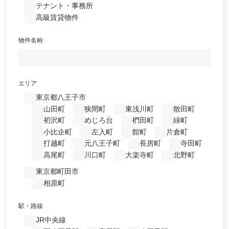
テナント・事務所
高級賃貸物件
物件名称
エリア
東京都八王子市
山田町
狭間町
東浅川町
散田町
初沢町
めじろ台
椚田町
緑町
小比企町
左入町
館町
片倉町
打越町
元八王子町
長房町
寺田町
高尾町
川口町
大楽寺町
北野町
東京都町田市
相原町
駅・路線
JR中央線