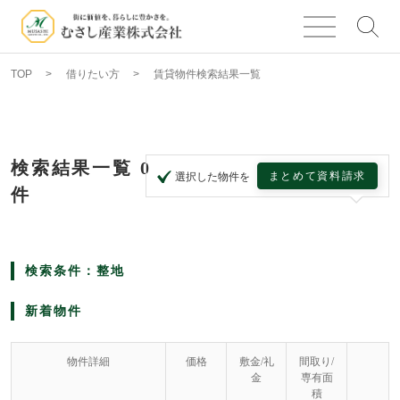
TOP
借りたい方
賃貸物件検索結果一覧
検索結果一覧
0
まとめて資料請求
選択した物件を
件
検索条件：整地
新着物件
物件詳細
価格
敷金/礼
間取り/
金
専有面
積