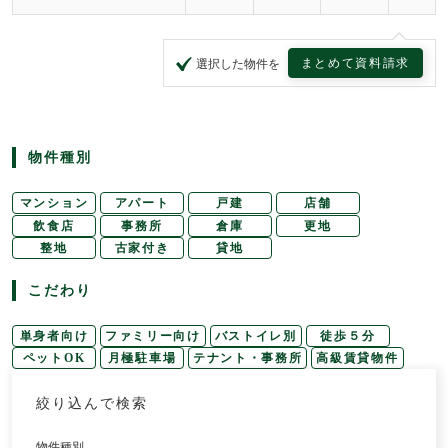
まとめて資料請求
選択した物件を
物件種別
マンション
アパート
戸建
店舗
飲食店
事務所
倉庫
更地
整地
古家付き
貸地
こだわり
単身者向け
ファミリー向け
バストイレ別
徒歩５分
ペットOK
月極駐車場
テナント・事務所
高級賃貸物件
絞り込んで検索
物件種別