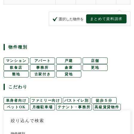
まとめて資料請求
選択した物件を
物件種別
マンション
アパート
戸建
店舗
飲食店
事務所
倉庫
更地
整地
古家付き
貸地
こだわり
単身者向け
ファミリー向け
バストイレ別
徒歩５分
ペットOK
月極駐車場
テナント・事務所
高級賃貸物件
絞り込んで検索
物件種別