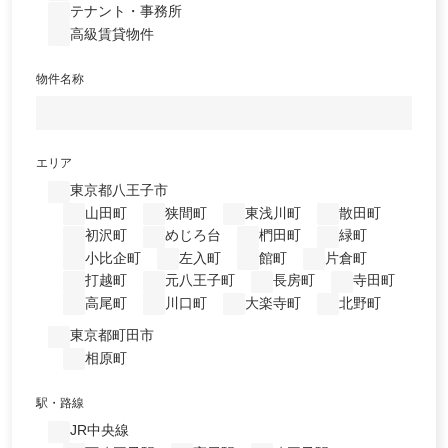
テナント・事務所
高級賃貸物件
物件名称
エリア
東京都八王子市
山田町
狭間町
東浅川町
散田町
初沢町
めじろ台
椚田町
緑町
小比企町
左入町
館町
片倉町
打越町
元八王子町
長房町
寺田町
高尾町
川口町
大楽寺町
北野町
東京都町田市
相原町
駅・路線
JR中央線