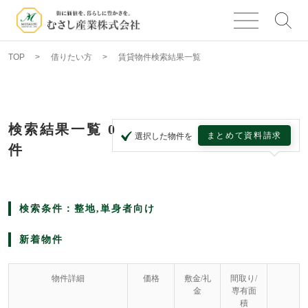
TOP
借りたい方
賃貸物件検索結果一覧
検索結果一覧
0
まとめて資料請求
選択した物件を
件
検索条件：整地,単身者向け
新着物件
物件詳細
価格
敷金/礼
間取り/
金
専有面
積