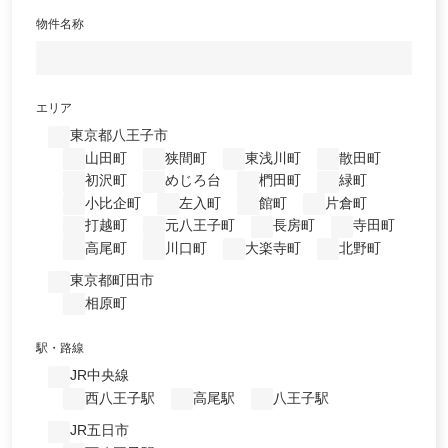
物件名称
エリア
東京都八王子市
山田町
狭間町
東浅川町
散田町
初沢町
めじろ台
椚田町
緑町
小比企町
左入町
館町
片倉町
打越町
元八王子町
長房町
寺田町
高尾町
川口町
大楽寺町
北野町
東京都町田市
相原町
駅・路線
JR中央線
西八王子駅
高尾駅
八王子駅
JR五日市