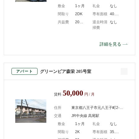
敷金
1ヶ月
礼金
なし
間取り
2DK
専有面積
40.00m2
共益費
2000円/月
退去時清
なし
掃費
詳細を見る
グリーンピア森栄 205号室
アパート
50,000
賃料
円 / 月
住所
東京都八王子市元八王子町2-1272
交通
JR中央線 高尾駅
敷金
1ヶ月
礼金
なし
間取り
2K
専有面積
35.34m2