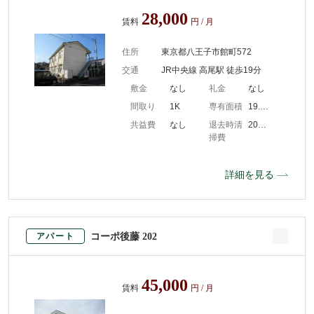
28,000
賃料
円 / 月
住所
東京都八王子市館町572
交通
JR中央線 高尾駅 徒歩19分
敷金
なし
礼金
なし
間取り
1K
専有面積
19.44m2
共益費
なし
退去時清
20000
掃費
詳細を見る
コーポ後藤 202
アパート
45,000
賃料
円 / 月