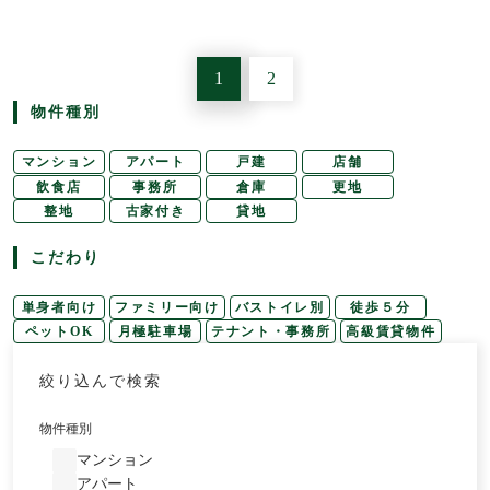
1
2
物件種別
マンション
アパート
戸建
店舗
飲食店
事務所
倉庫
更地
整地
古家付き
貸地
こだわり
単身者向け
ファミリー向け
バストイレ別
徒歩５分
ペットOK
月極駐車場
テナント・事務所
高級賃貸物件
絞り込んで検索
物件種別
マンション
アパート