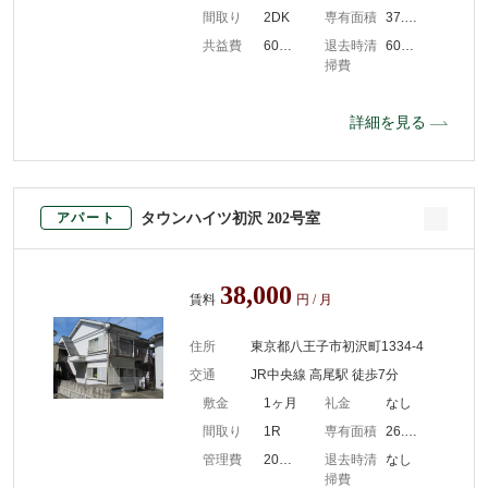
間取り
2DK
専有面積
37.18m2
共益費
6000円/月
退去時清
60000
掃費
詳細を見る
タウンハイツ初沢 202号室
アパート
38,000
賃料
円 / 月
住所
東京都八王子市初沢町1334-4
交通
JR中央線 高尾駅 徒歩7分
敷金
1ヶ月
礼金
なし
間取り
1R
専有面積
26.00m2
管理費
2000円/月
退去時清
なし
掃費