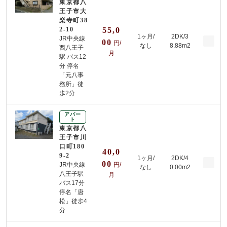
東京都八
王子市大
楽寺町38
2-10
55,0
1ヶ月/
2DK/3
JR中央線
00
円/
なし
8.88m2
西八王子
月
駅 バス12
分 停名
「元八事
務所」徒
歩2分
アパー
ト
東京都八
王子市川
口町180
40,0
9-2
1ヶ月/
2DK/4
00
JR中央線
円/
なし
0.00m2
八王子駅
月
バス17分
停名「唐
松」徒歩4
分