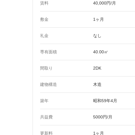
賃料
40,000円/月
敷金
1ヶ月
礼金
なし
専有面積
40.00㎡
間取り
2DK
建物構造
木造
築年
昭和59年4月
共益費
5000円/月
更新料
1ヶ月