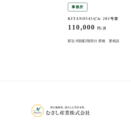
事務所
トイノウエ 202号室
KITANO545ビル 203号室
110,000
円/月
円/月
徒歩9分
駅近 6階建2階部分 業種 要相談