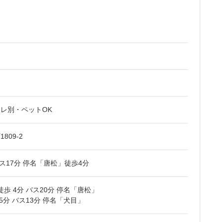
レ別・ペットOK
09-2
バス17分 停名「唐松」徒歩4分
徒歩 4分 バス20分 停名「唐松」
5分 バス13分 停名「犬目」