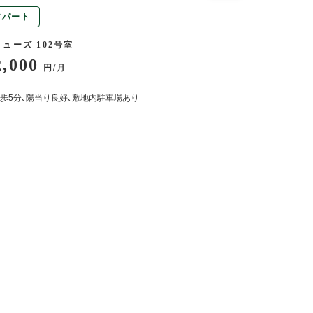
アパート
アパート
ューズ 102号室
幸荘 8号室
2,000
53,000
円/月
円/月
歩5分､陽当り良好､敷地内駐車場あり
陽当たり良好・小さいお子
あります！新婚さん歓迎！
ーあり・エアコン追い炊き