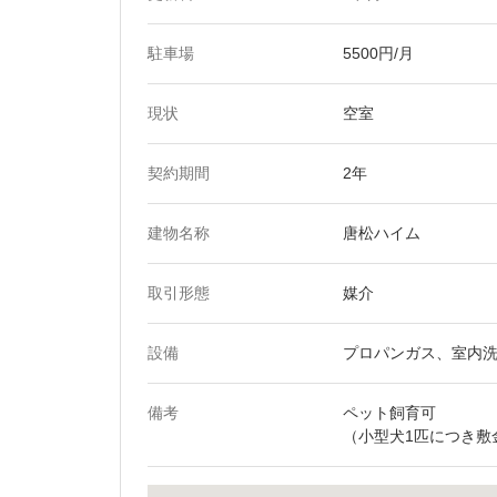
駐車場
5500円/月
現状
空室
契約期間
2年
建物名称
唐松ハイム
取引形態
媒介
設備
プロパンガス、室内
備考
ペット飼育可
（小型犬1匹につき敷