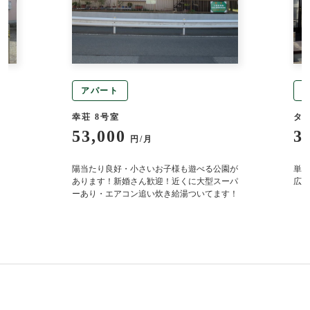
アパート
幸荘 8号室
タ
53,000
3
円/月
り
陽当たり良好・小さいお子様も遊べる公園が
単身
あります！新婚さん歓迎！近くに大型スーパ
広々
ーあり・エアコン追い炊き給湯ついてます！