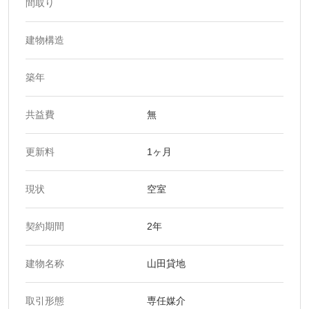
間取り
建物構造
築年
共益費
無
更新料
1ヶ月
現状
空室
契約期間
2年
建物名称
山田貸地
取引形態
専任媒介