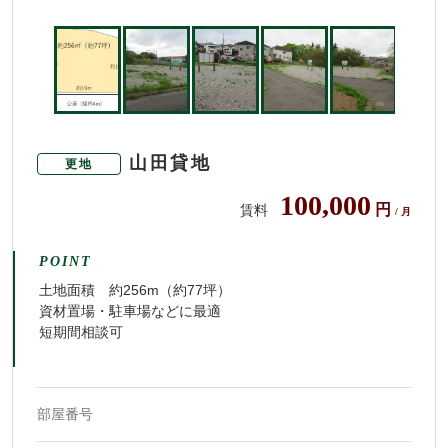
山田貸地
更地
100,000
円
賃料
/ 月
POINT
土地面積 約256m（約77坪）
資材置場・駐車場などに最適
短期間相談可
部屋番号