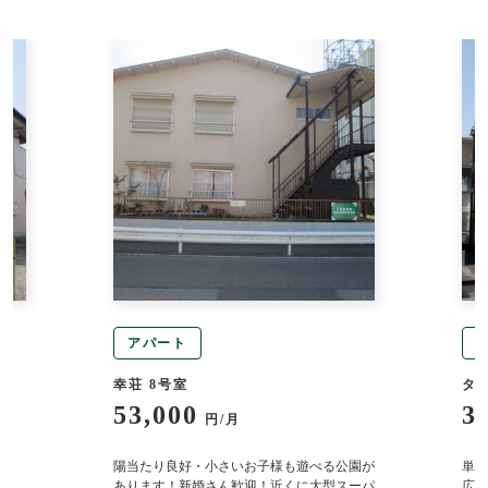
アパート
幸荘 8号室
タ
53,000
3
円/月
り
陽当たり良好・小さいお子様も遊べる公園が
単身
あります！新婚さん歓迎！近くに大型スーパ
広々