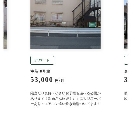
アパート
幸荘 8号室
タ
53,000
3
円/月
り
陽当たり良好・小さいお子様も遊べる公園が
単身
あります！新婚さん歓迎！近くに大型スーパ
広々
ーあり・エアコン追い炊き給湯ついてます！