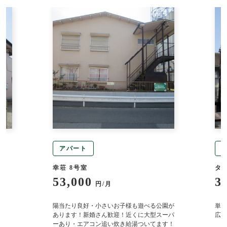
アパート
幸荘 8号室
タ
53,000
3
円/月
り
陽当たり良好・小さいお子様も遊べる公園が
単身
あります！新婚さん歓迎！近くに大型スーパ
広々
ーあり・エアコン追い炊き給湯ついてます！