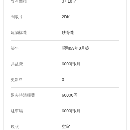
専有面積
37.18㎡
間取り
2DK
建物構造
鉄骨造
築年
昭和59年8月築
共益費
6000円/月
更新料
0
退去時清掃費
60000円
駐車場
6000円/月
現状
空室