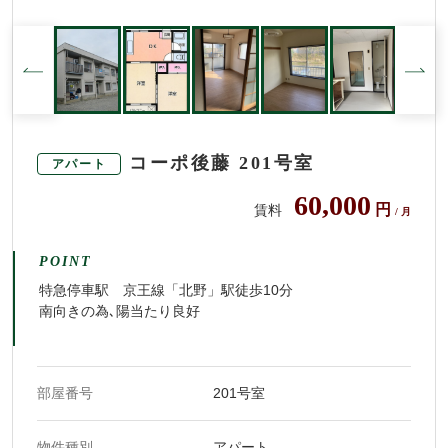
コーポ後藤 201号室
アパート
60,000
円
賃料
/ 月
POINT
特急停車駅 京王線「北野」駅徒歩10分
南向きの為､陽当たり良好
部屋番号
201号室
物件種別
アパート