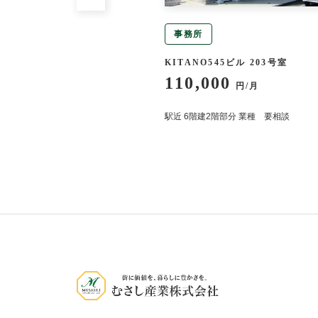
事務所
トイノウエ 202号室
KITANO545ビル 203号室
110,000
円/月
円/月
徒歩9分
駅近 6階建2階部分 業種 要相談