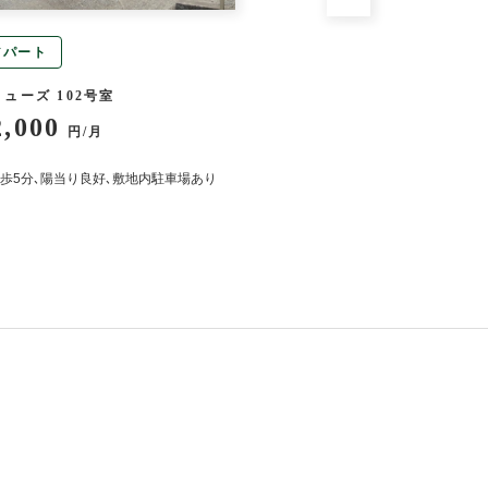
アパート
アパート
ューズ 102号室
幸荘 8号室
2,000
53,000
円/月
円/月
歩5分､陽当り良好､敷地内駐車場あり
陽当たり良好・小さいお子
あります！新婚さん歓迎！
ーあり・エアコン追い炊き