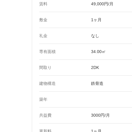
賃料
49,000円/月
敷金
1ヶ月
礼金
なし
専有面積
34.00㎡
間取り
2DK
建物構造
鉄骨造
築年
共益費
3000円/月
更新料
1ヶ月