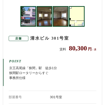
清水ビル 301号室
店舗
80,300
円
賃料
/ 月
POINT
京王高尾線「狭間」駅 徒歩1分
狭間駅ロータリーからすぐ
事務所仕様
部屋番号
301号室