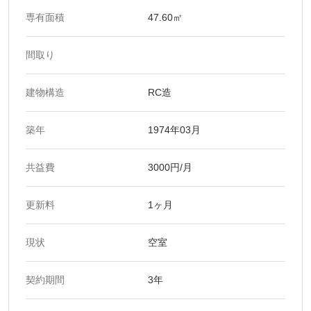
専有面積
47.60㎡
間取り
建物構造
RC造
築年
1974年03月
共益費
3000円/月
更新料
1ヶ月
現状
空室
契約期間
3年