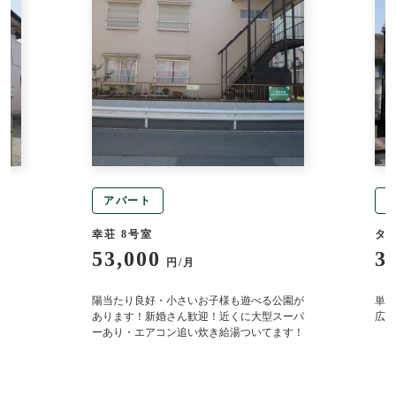
アパート
幸荘 8号室
タ
53,000
3
円/月
り
陽当たり良好・小さいお子様も遊べる公園が
単身
あります！新婚さん歓迎！近くに大型スーパ
広々
ーあり・エアコン追い炊き給湯ついてます！