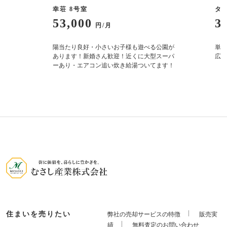
幸荘 8号室
タ
53,000
3
円/月
り
陽当たり良好・小さいお子様も遊べる公園が
単身
あります！新婚さん歓迎！近くに大型スーパ
広々
ーあり・エアコン追い炊き給湯ついてます！
住まいを売りたい
弊社の売却サービスの特徴
販売実
績
無料査定のお問い合わせ