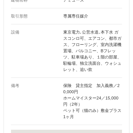
建物名称
アミューズ
取引形態
専属専任媒介
設備
東京電力､公営水道､本下水 ガ
スコンロ可、エアコン、都市ガ
ス、フローリング、室内洗濯機
置場、バルコニー、Bフレッ
ツ、駐車場あり、１階の部屋、
駐輪場、独立洗面台、ウォシュ
レット、追い炊
備考
保険 貸主指定 加入義務／2
0,000円
ホームマイスター24／15,000
円（2年）
ペット可（猫のみ）敷金プラス
1ヶ月