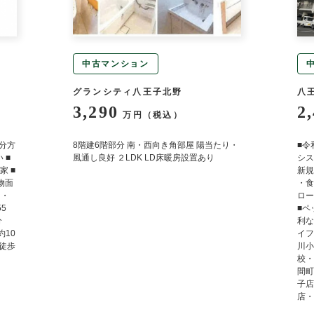
中古マンション
グランシティ八王子北野
八
3,290
2
万円（税込）
弐分方
8階建6階部分 南・西向き角部屋 陽当たり・
■令
 ■
風通し良好 ２LDK LD床暖房設置あり
シス
 ■
新規
建物面
・食
 ・
ロー
5
■ペ
分
利な
約10
イフ
・徒歩
川小
校・
間町
子店
店・