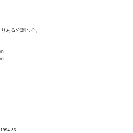
とりある分譲地です
m
m
94-36