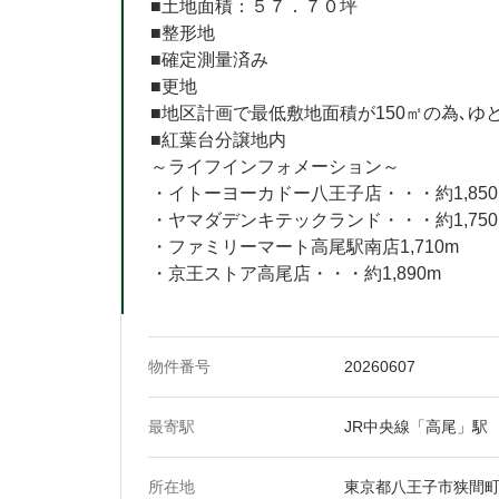
■土地面積：５７．７０坪
■整形地
■確定測量済み
■更地
■地区計画で最低敷地面積が150㎡の為､ゆ
■紅葉台分譲地内
～ライフインフォメーション～
・イトーヨーカドー八王子店・・・約1,850
・ヤマダデンキテックランド・・・約1,750
・ファミリーマート高尾駅南店1,710m
・京王ストア高尾店・・・約1,890m
物件番号
20260607
最寄駅
JR中央線「高尾」駅
所在地
東京都八王子市狭間町19