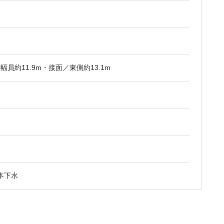
員約11.9m・接面／東側約13.1m
本下水