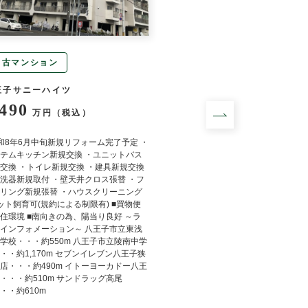
中古マンション
中古マンション
王子サニーハイツ
プレミスト高尾サクラ
,490
5,998
万円（税込）
万円（税込
和8年6月中旬新規リフォーム完了予定 ・
■令和8年4月新規リフォー
テムキッチン新規交換 ・ユニットバス
ロス張替 ・フロアタイル張
交換 ・トイレ新規交換 ・建具新規交換
交換 ・給湯器新規交換 ・
洗器新規取付 ・壁天井クロス張替 ・フ
グ ■最上階の為、上階住戸な
リング新規張替 ・ハウスクリーニング
南東向きの為、陽当り良好 
ット飼育可(規約による制限有) ■買物便
内にイーアス高尾がございま
住環境 ■南向きの為、陽当り良好 ～ラ
にスロップシンク付
インフォメーション～ 八王子市立東浅
学校・・・約550m 八王子市立陵南中学
・・約1,170m セブンイレブン八王子狭
店・・・約490m イトーヨーカドー八王
・・・約510m サンドラッグ高尾
・・約610m