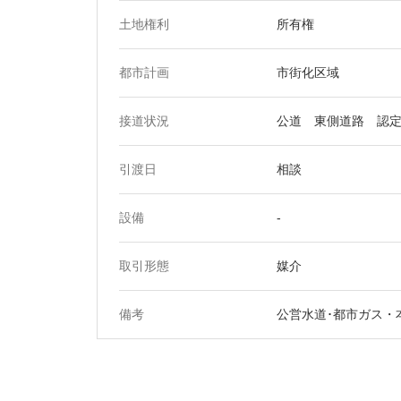
土地権利
所有権
都市計画
市街化区域
接道状況
公道 東側道路 認定幅
引渡日
相談
設備
-
取引形態
媒介
備考
公営水道･都市ガス・