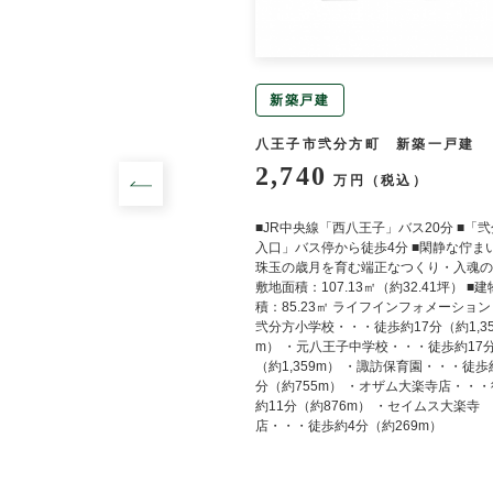
新築戸建
町 中古一戸建
八王子市弐分方町 新築一戸建
2,740
円（税込）
万円（税込）
じろ台」駅 徒歩16分 ≪設
■JR中央線「西八王子」バス20分 ■「
≫ システムキッチン,カウン
入口」バス停から徒歩4分 ■閑静な佇まい
イレ２箇所,温水洗浄便座,シ
珠玉の歳月を育む端正なつくり・入魂の家
サー,庭,５年以内に内装リフ
敷地面積：107.13㎡（約32.41坪） ■
積：85.23㎡ ライフインフォメーション
弐分方小学校・・・徒歩約17分（約1,35
m） ・元八王子中学校・・・徒歩約17
（約1,359m） ・諏訪保育園・・・徒歩
分（約755m） ・オザム大楽寺店・・
約11分（約876m） ・セイムス大楽寺
店・・・徒歩約4分（約269m）