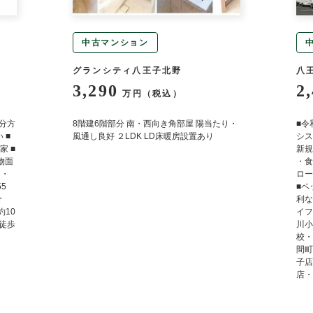
中古マンション
グランシティ八王子北野
八
3,290
2
万円（税込）
弐分方
8階建6階部分 南・西向き角部屋 陽当たり・
■令
 ■
風通し良好 ２LDK LD床暖房設置あり
シス
 ■
新規
建物面
・食
 ・
ロー
5
■ペ
分
利な
約10
イフ
・徒歩
川小
校・
間町
子店
店・