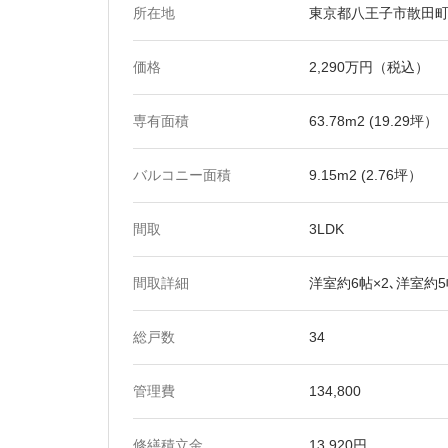
所在地
東京都八王子市散田町5
価格
2,290万円（税込）
専有面積
63.78m2 (19.29坪）
バルコニー面積
9.15m2 (2.76坪）
間取
3LDK
間取詳細
洋室約6帖×2､洋室約5帖
総戸数
34
管理費
134,800
修繕積立金
13,920円