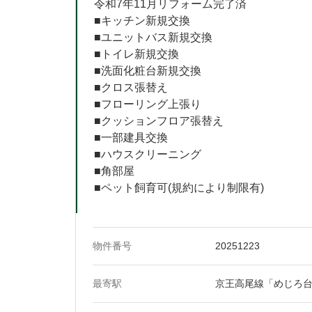
令和7年11月リフォーム完了済
■キッチン新規交換
■ユニットバス新規交換
■トイレ新規交換
■洗面化粧台新規交換
■クロス張替え
■フローリング上張り
■クッションフロア張替え
■一部建具交換
■ハウスクリーニング
■角部屋
■ペット飼育可(規約により制限有)
物件番号
20251223
最寄駅
京王高尾線「めじろ