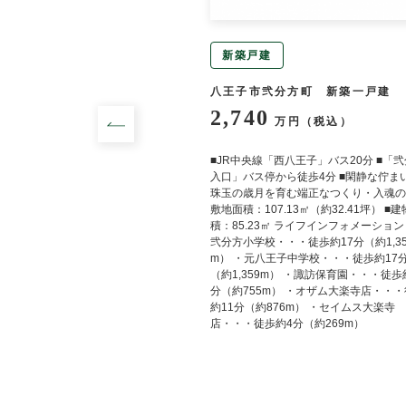
新築戸建
町 中古一戸建
八王子市弐分方町 新築一戸建
2,740
円（税込）
万円（税込）
じろ台」駅 徒歩16分 ≪設
■JR中央線「西八王子」バス20分 ■「
≫ システムキッチン,カウン
入口」バス停から徒歩4分 ■閑静な佇まい
イレ２箇所,温水洗浄便座,シ
珠玉の歳月を育む端正なつくり・入魂の家
サー,庭,５年以内に内装リフ
敷地面積：107.13㎡（約32.41坪） ■
積：85.23㎡ ライフインフォメーション
弐分方小学校・・・徒歩約17分（約1,35
m） ・元八王子中学校・・・徒歩約17
（約1,359m） ・諏訪保育園・・・徒歩
分（約755m） ・オザム大楽寺店・・
約11分（約876m） ・セイムス大楽寺
店・・・徒歩約4分（約269m）