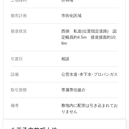
土地権利
所有権
都市計画
市街化区域
接道状況
西側 私道(位置指定道路) 認
定幅員約4.5m 接道接面約10.
8m
引渡日
相談
設備
公営水道･本下水･プロパンガス
取引形態
専属専任媒介
備考
敷地内に配管は引き込まれてお
りません