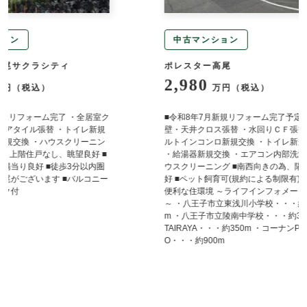
中古マンション
ポレスター高尾
高
2,980
3
万円（税込）
居室ク
■令和8年7月新規リフォーム完了予定 ・全室
■令
新規
壁・天井クロス張替 ・水回りＣＦ張替 ・ビ
キッ
ニン
ルトインコンロ新規交換 ・トイレ新規交換
・洗
 ■
・給湯器新規交換 ・エアコン内部洗浄 ・ハ
建具
内圏
ウスクリーニング ■南西向きの為、陽当り良
リン
ニー
好 ■ペット飼育可(規約による制限有) ■買物
育可
便利な住環境 ～ライフインフォメーション
向き
～ ・八王子市立東浅川小学校・・・約1,000
メー
m ・八王子市立陵南中学校・・・約300m ・
校・
TAIRAYA・・・約350m ・コーナンPR
校・
O・・・約900m
約4
店・