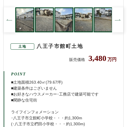
八王子市館町土地
土地
3,480
万円
販売価格
POINT
■土地面積263.40㎡(79.67坪)
■建築条件はございません
■お好きなハウスメーカー･工務店で建築可能です
■閑静な住宅街
ライフインフォメーション
･八王子市立館町小学校・・・約1,300m
(･八王子市立椚田小学校・・・約1,300m)