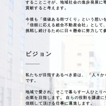
する
ことこそが、
地域社会の
進歩発展に
貢献すると
考えます。
今後も
「価値ある街づくり」
という想い
「信頼に応える総合不動産会社」
として
挑戦し続ける
ために
日々懸命に
努力して
ビジョン
私たちが
目指す
あるべき
姿は、
「人々か
です。
地域で
愛され、
そこで
暮らす
一人ひとり
企業を
目指します。
自らの
役割を
謙虚に
信頼して
頂ける
仕事に
邁進
します。