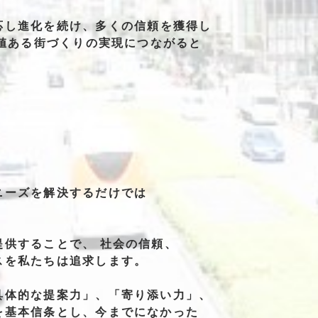
応し
進化を
続け、
多くの
信頼を
獲得し
値
ある
街づくりの
実現に
つながると
ニーズを
解決する
だけでは
提供することで、
社会の信頼、
スを
私たちは
追求します。
具体的な提案力」、
「寄り添い力」、
を
基本信条とし、
今までに
なかった