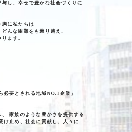
寄与し、
幸せで
豊かな
社会づくりに
を
胸に私たちは
、
どんな困難をも
乗り越え、
参ります。
ら必要とされる地域NO.1企業」
へ、
家族の
ような
豊かさを
提供する
受け止め、
社会に
貢献し、
人々に