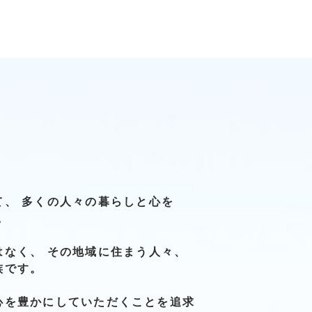
て、
多くの人々の
暮らしと
心を
。
はなく、
その地域に
住まう人々、
族です。
心を豊かに
していただくことを
追求