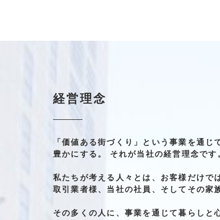
経営理念
「価値ある街づくり」
という事業を
通じ
豊かにする。
それが
当社の
経営理念です
私たちが
考える
人々とは、
お客様
だけ
で
取引業者様、
当社の社員、
そして
その
家
その多くの人に、
事業を通じて
暮らしと