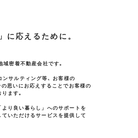
」に
応えるために。
地域密着不動産会社です｡
コンサルティング等､
お客様の
その思いに
お応えすることで
お客様の
おります｡
「より良い
暮らし」
への
サポートを
していただける
サービスを
提供して