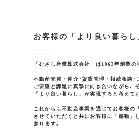
お客様の「より良い暮らし
「むさし産業株式会社」
は1963年創業の
不動産売買・
仲介･賃貸管理・
相続相談･
ご要望と
課題に
真摯に
向き合いながら､
「より良い暮らし」
が
実現すると
考えて
これからも不動産事業を通じてお客様の
させて
いただくと
共に
お客様に
「感動」
参ります｡