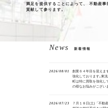
満足を
提供する
ことによって、
不動産事
貢献して
参ります。
News
新着情報
創業６４年目を迎えま
2026/08/01
強化しております｡東
町は特に買取を強化し
の様なお悩みがござい
７月１８日(土)「不
2026/07/23