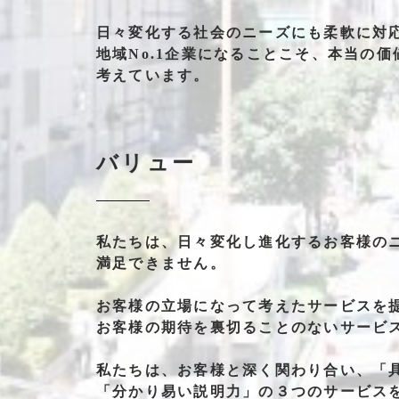
日々
変化する
社会の
ニーズにも
柔軟に
対
地域No.1企業
になることこそ、
本当の
価
考えて
います。
バリュー
私たちは、
日々変化し
進化する
お客様の
満足できません。
お客様の
立場になって
考えた
サービスを
お客様の
期待を
裏切る
ことの
ない
サービ
私たちは、
お客様と
深く関わり合い、
「
「分かり易い説明力」
の
３つの
サービス