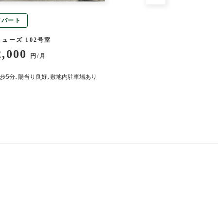
アパート
アパート
ューズ 102号室
幸荘 8号室
2,000
53,000
円/月
円/月
歩5分､陽当り良好､敷地内駐車場あり
陽当たり良好・小さいお子
あります！新婚さん歓迎！
ーあり・エアコン追い炊き