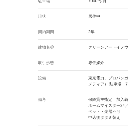
駐車場
7000円/月
現状
居住中
契約期間
2年
建物名称
グリーンアートイノ
取引形態
専任媒介
設備
東京電力、プロパンガ
メディア） 駐車場 7,
備考
保険貸主指定 加入義務
ホームマイスター24／1
ペット・楽器不可