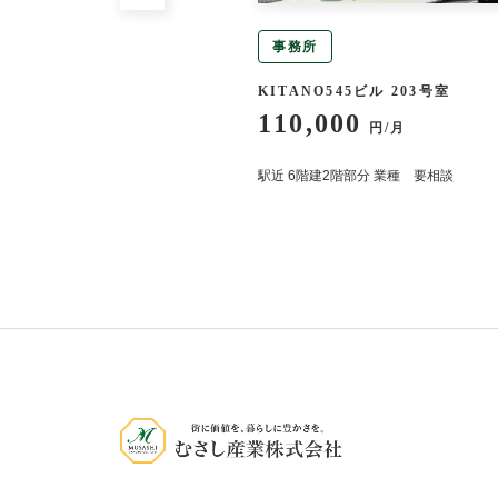
事務所
トイノウエ 202号室
KITANO545ビル 203号室
110,000
円/月
円/月
徒歩9分
駅近 6階建2階部分 業種 要相談