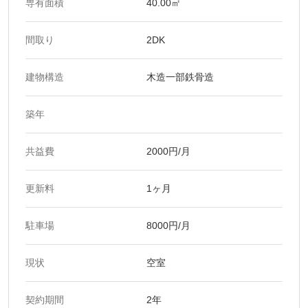
専有面積
40.00㎡
間取り
2DK
建物構造
木造一部鉄骨造
築年
共益費
2000円/月
更新料
1ヶ月
駐車場
8000円/月
現状
空室
契約期間
2年