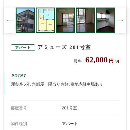
アミューズ 201号室
アパート
62,000
円
賃料
/ 月
POINT
駅徒歩5分､角部屋、陽当り良好､敷地内駐車場あり
部屋番号
201号室
物件種別
アパート