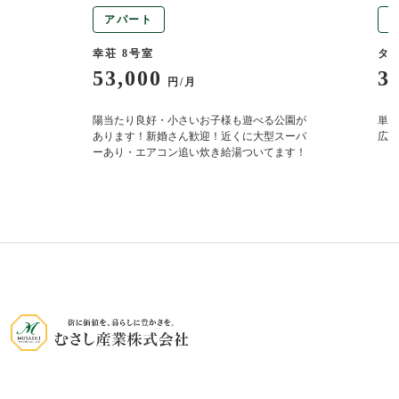
アパート
幸荘 8号室
タ
53,000
3
円/月
り
陽当たり良好・小さいお子様も遊べる公園が
単身
あります！新婚さん歓迎！近くに大型スーパ
広々
ーあり・エアコン追い炊き給湯ついてます！