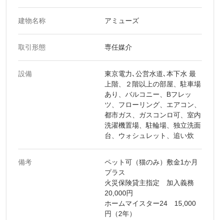
建物名称
アミューズ
取引形態
専任媒介
設備
東京電力､公営水道､本下水 最
上階、２階以上の部屋、駐車場
あり、バルコニー、Bフレッ
ツ、フローリング、エアコン、
都市ガス、ガスコンロ可、室内
洗濯機置場、駐輪場、独立洗面
台、ウォシュレット、追い炊
備考
ペット可（猫のみ）敷金1か月
プラス
火災保険貸主指定 加入義務
20,000円
ホームマイスター24 15,000